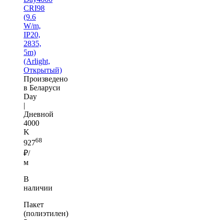
CRI98
(9.6
W/m,
IP20,
2835,
5m)
(Arlight,
Открытый)
Произведено
в Беларуси
Day
|
Дневной
4000
K
68
927
₽/
м
В
наличии
Пакет
(полиэтилен)