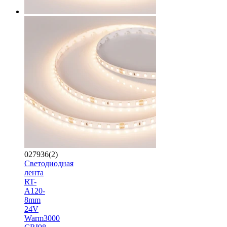
027936(2)
Светодиодная
лента
RT-
A120-
8mm
24V
Warm3000