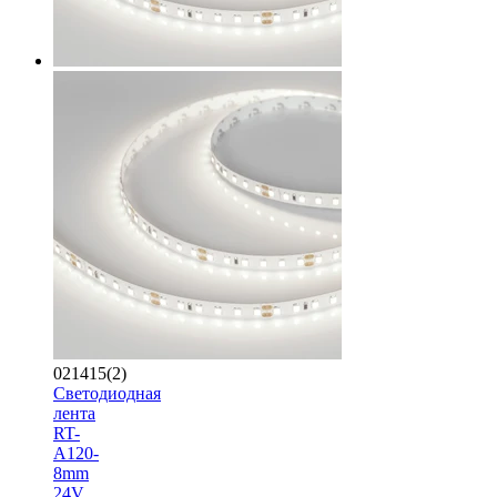
021415(2)
Светодиодная
лента
RT-
A120-
8mm
24V