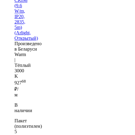
CRI98
(9.6
W/m,
IP20,
2835,
5m)
(Arlight,
Открытый)
Произведено
в Беларуси
Warm
|
Тёплый
3000
K
68
927
₽/
м
В
наличии
Пакет
(полиэтилен)
5