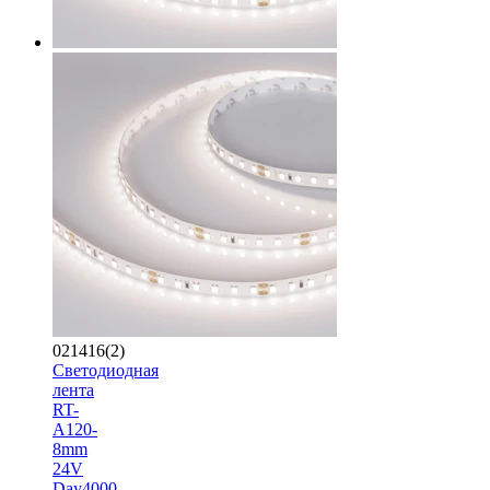
021416(2)
Светодиодная
лента
RT-
A120-
8mm
24V
Day4000