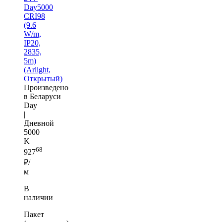
Day5000
CRI98
(9.6
W/m,
IP20,
2835,
5m)
(Arlight,
Открытый)
Произведено
в Беларуси
Day
|
Дневной
5000
K
68
927
₽/
м
В
наличии
Пакет