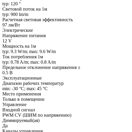
typ: 120 °
Световой поток на 1м
typ: 900 lm/m
Расчетная световая эффективность
97 лм/Вт
Электрические
Напряжение питания
12 V
Мощность на 1м
typ: 9.3 W/m; max: 9.6 W/m
Ток потребления 1м
typ: 0.78 A/m; max: 0.8 A/m
Предельное отклонение напряжения ±
0.5 В
Эксплуатационные
Диапазон рабочих температур
min: -30 °C; max: 45 °C
Место применения
Только в помещении
Управление
Входной сигнал
PWM СV (ШИМ по напряжению)
Диммируемый(ая)
Да
Каналы управления