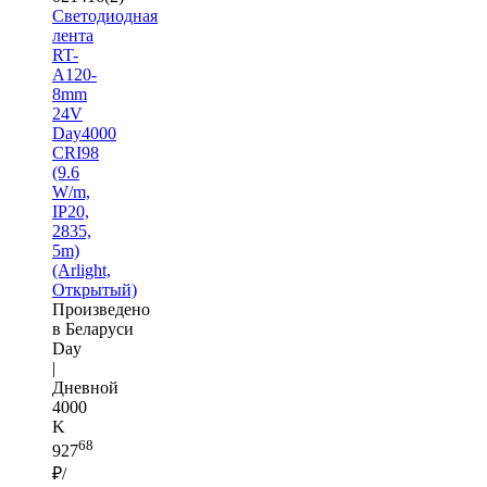
Светодиодная
лента
RT-
A120-
8mm
24V
Day4000
CRI98
(9.6
W/m,
IP20,
2835,
5m)
(Arlight,
Открытый)
Произведено
в Беларуси
Day
|
Дневной
4000
K
68
927
₽/