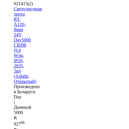
021415(2)
Светодиодная
лента
RT-
A120-
8mm
24V
Day5000
CRI98
(9.6
W/m,
IP20,
2835,
5m)
(Arlight,
Открытый)
Произведено
в Беларуси
Day
|
Дневной
5000
K
68
927