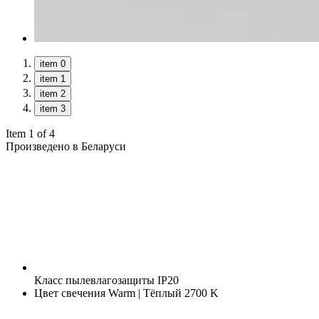
item 0
item 1
item 2
item 3
Item 1 of 4
Произведено в Беларуси
Класс пылевлагозащиты
IP20
Цвет свечения
Warm | Тёплый 2700 K