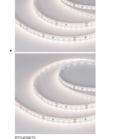
021416(2)