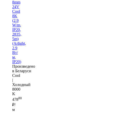
8mm
24V
Cool
8K
(2.9
W/m,
IP20,
2835,
5m)
(Arlight,
2.9
Вт/
м,
IP20)
Произведено
в Беларуси
Cool
|
Холодный
8000
K
80
478
₽/
м