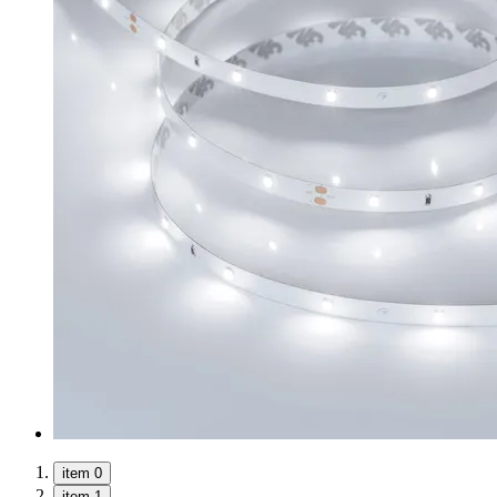
item 0
item 1