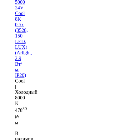
5000
24V
Cool
8K
0.5x
(3528,
150
LED,
LUX)
(Arlight,
2.9
Вт/
м,
IP20)
Cool
|
Холодный
8000
K
80
478
₽/
м
В
наличии