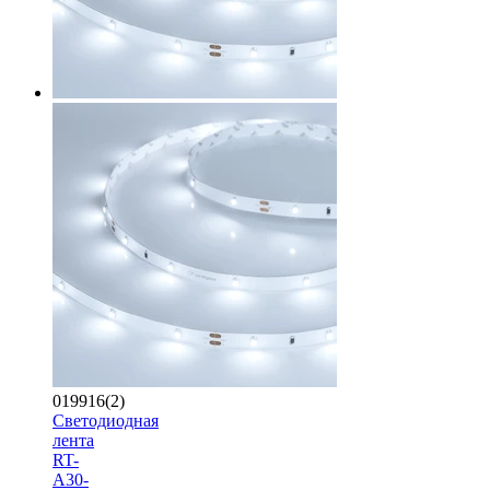
019916(2)
Светодиодная
лента
RT-
A30-