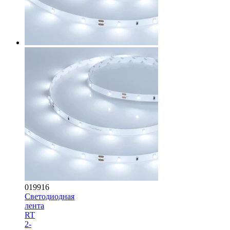
019916
Светодиодная
лента
RT
2-