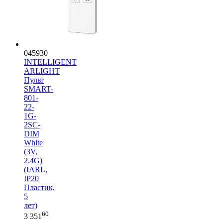
045930
INTELLIGENT
ARLIGHT
Пульт
SMART-
801-
22-
1G-
2SC-
DIM
White
(3V,
2.4G)
(IARL,
IP20
Пластик,
5
лет)
60
3 351