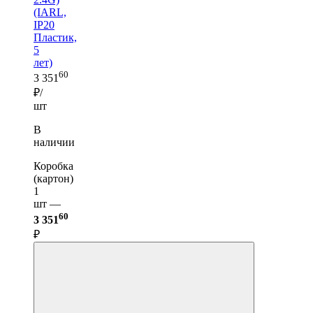
(IARL,
IP20
Пластик,
5
лет)
60
3 351
₽/
шт
В
наличии
Коробка
(картон)
1
шт —
60
3 351
₽