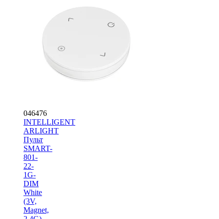
046476
INTELLIGENT
ARLIGHT
Пульт
SMART-
801-
22-
1G-
DIM
White
(3V,
Magnet,
2.4G)