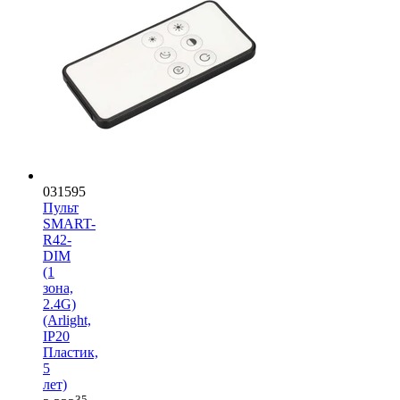
031595
Пульт
SMART-
R42-
DIM
(1
зона,
2.4G)
(Arlight,
IP20
Пластик,
5
лет)
35