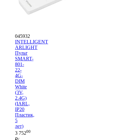
045932
INTELLIGENT
ARLIGHT
Пульт
SMART-
801-
22-
4G-
DIM
White
(3V,
2.4G)
(IARL,
IP20
Пластик,
5
лет)
00
3 752
₽/