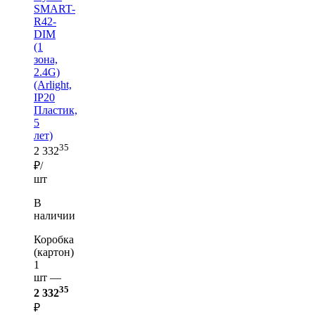
SMART-
R42-
DIM
(1
зона,
2.4G)
(Arlight,
IP20
Пластик,
5
лет)
35
2 332
₽/
шт
В
наличии
Коробка
(картон)
1
шт —
35
2 332
₽