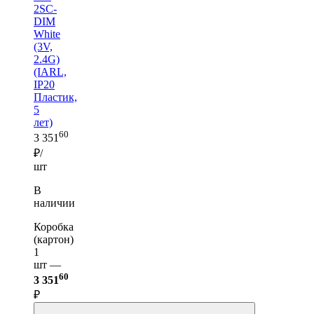
2SC-
DIM
White
(3V,
2.4G)
(IARL,
IP20
Пластик,
5
лет)
60
3 351
₽/
шт
В
наличии
Коробка
(картон)
1
шт —
60
3 351
₽