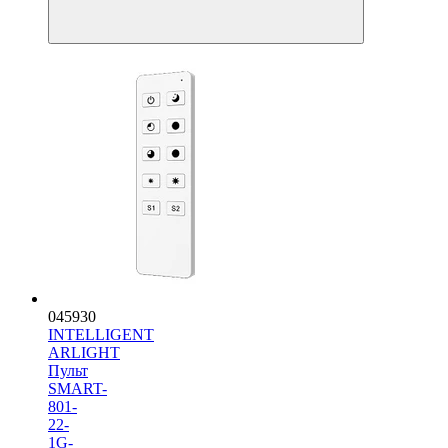
045930
INTELLIGENT
ARLIGHT
Пульт
SMART-
801-
22-
1G-