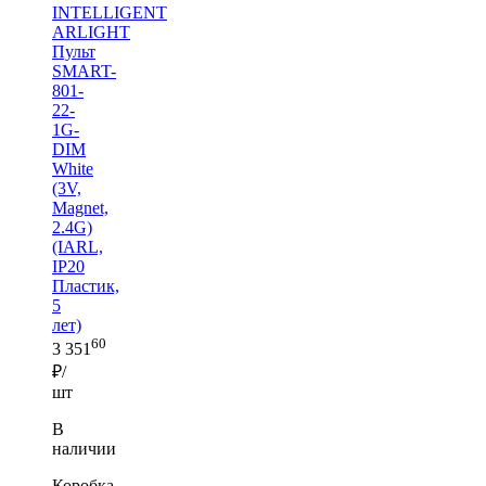
INTELLIGENT
ARLIGHT
Пульт
SMART-
801-
22-
1G-
DIM
White
(3V,
Magnet,
2.4G)
(IARL,
IP20
Пластик,
5
лет)
60
3 351
₽/
шт
В
наличии
Коробка