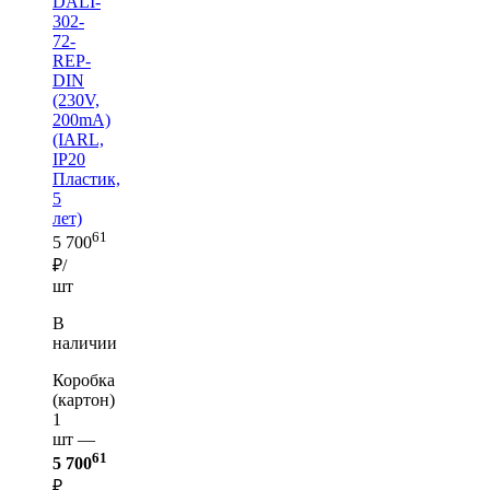
DALI-
302-
72-
REP-
DIN
(230V,
200mA)
(IARL,
IP20
Пластик,
5
лет)
61
5 700
₽/
шт
В
наличии
Коробка
(картон)
1
шт —
61
5 700
₽