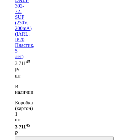
DALI-
302-
72-
SUF
(230V,
200mA)
(IARL,
IP20
Пластик,
5
лет)
45
3 711
₽/
шт
В
наличии
Коробка
(картон)
1
шт —
45
3 711
₽