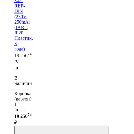
302-
REP-
DIN
(230V,
250mA)
(IARL,
IP20
Пластик,
3
года)
74
19 256
₽/
шт
В
наличии
Коробка
(картон)
1
шт —
74
19 256
₽