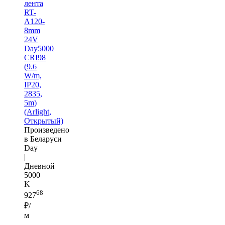
лента
RT-
A120-
8mm
24V
Day5000
CRI98
(9.6
W/m,
IP20,
2835,
5m)
(Arlight,
Открытый)
Произведено
в Беларуси
Day
|
Дневной
5000
K
68
927
₽/
м