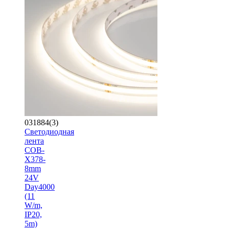
031884(3)
Светодиодная
лента
COB-
X378-
8mm
24V
Day4000
(11
W/m,
IP20,
5m)