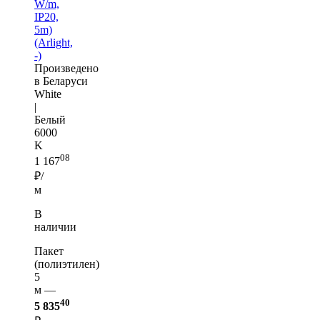
W/m,
IP20,
5m)
(Arlight,
-)
Произведено
в Беларуси
White
|
Белый
6000
K
08
1 167
₽/
м
В
наличии
Пакет
(полиэтилен)
5
м —
40
5 835