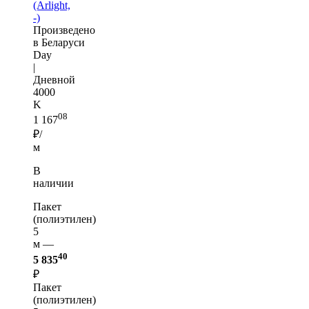
(Arlight,
-)
Произведено
в Беларуси
Day
|
Дневной
4000
K
08
1 167
₽/
м
В
наличии
Пакет
(полиэтилен)
5
м —
40
5 835
₽
Пакет
(полиэтилен)