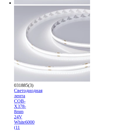
031885(3)
Светодиодная
лента
COB-
X378-
8mm
24V
White6000
(11