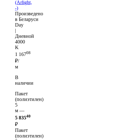
(Arlight,
-)
Произведено
в Беларуси
Day
|
Дневной
4000
K
08
1 167
₽/
м
В
наличии
Пакет
(полиэтилен)
5
м —
40
5 835
₽
Пакет
(полиэтилен)