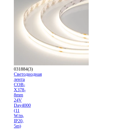
031884(3)
Светодиодная
лента
COB-
X378-
8mm
24V
Day4000
(11
W/m,
IP20,
5m)