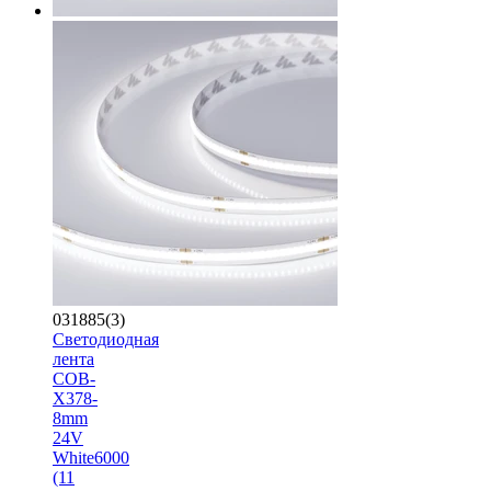
031885(3)
Светодиодная
лента
COB-
X378-
8mm
24V
White6000
(11