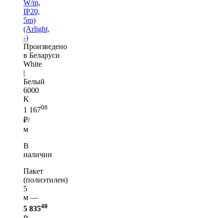
W/m,
IP20,
5m)
(Arlight,
-)
Произведено
в Беларуси
White
|
Белый
6000
K
08
1 167
₽/
м
В
наличии
Пакет
(полиэтилен)
5
м —
40
5 835