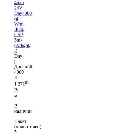
4mm
24V
Day4000
(4
W/m,
IP20,
CSP,
5m)
(Arlight,
-)
Day
|
Дневной
4000
K
81
1 271
₽/
м
В
наличии
Пакет
(полиэтилен)
5