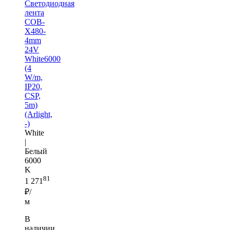
Светодиодная
лента
COB-
X480-
4mm
24V
White6000
(4
W/m,
IP20,
CSP,
5m)
(Arlight,
-)
White
|
Белый
6000
K
81
1 271
₽/
м
В
наличии