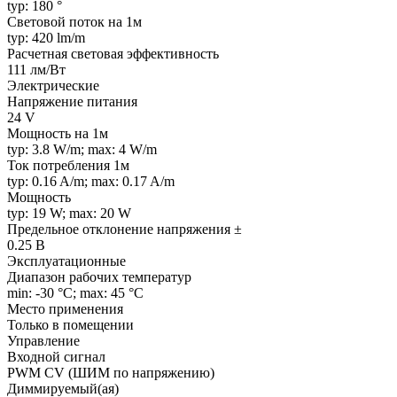
typ: 180 °
Световой поток на 1м
typ: 420 lm/m
Расчетная световая эффективность
111 лм/Вт
Электрические
Напряжение питания
24 V
Мощность на 1м
typ: 3.8 W/m; max: 4 W/m
Ток потребления 1м
typ: 0.16 A/m; max: 0.17 A/m
Мощность
typ: 19 W; max: 20 W
Предельное отклонение напряжения ±
0.25 В
Эксплуатационные
Диапазон рабочих температур
min: -30 °C; max: 45 °C
Место применения
Только в помещении
Управление
Входной сигнал
PWM СV (ШИМ по напряжению)
Диммируемый(ая)