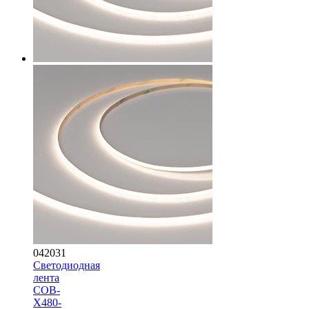
042031
Светодиодная
лента
COB-
X480-