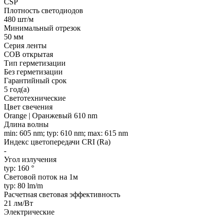
CSP
Плотность светодиодов
480 шт/м
Минимальный отрезок
50 мм
Серия ленты
COB открытая
Тип герметизации
Без герметизации
Гарантийный срок
5 год(а)
Светотехнические
Цвет свечения
Orange | Оранжевый 610 nm
Длина волны
min: 605 nm; typ: 610 nm; max: 615 nm
Индекс цветопередачи CRI (Ra)
-
Угол излучения
typ: 160 °
Световой поток на 1м
typ: 80 lm/m
Расчетная световая эффективность
21 лм/Вт
Электрические