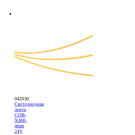
042030
Светодиодная
лента
COB-
X480-
4mm
24V