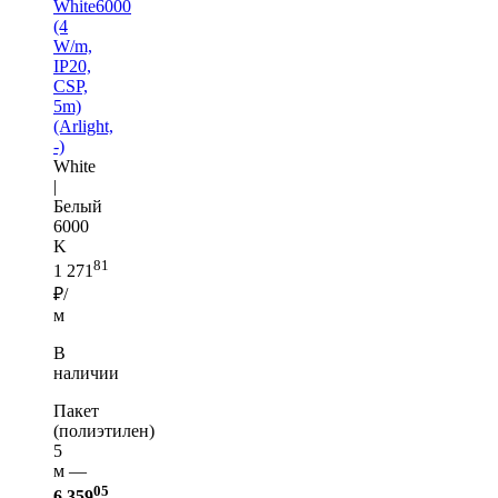
White6000
(4
W/m,
IP20,
CSP,
5m)
(Arlight,
-)
White
|
Белый
6000
K
81
1 271
₽/
м
В
наличии
Пакет
(полиэтилен)
5
м —
05
6 359