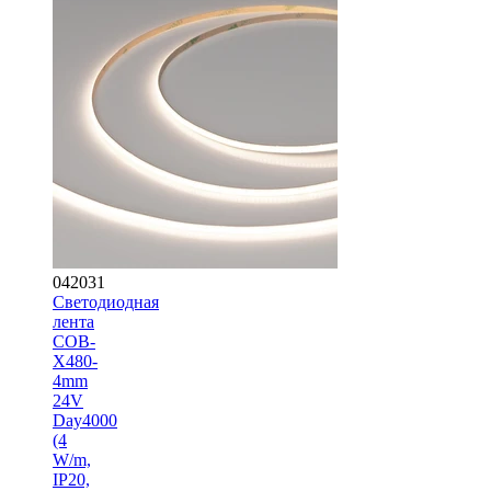
042031
Светодиодная
лента
COB-
X480-
4mm
24V
Day4000
(4
W/m,
IP20,