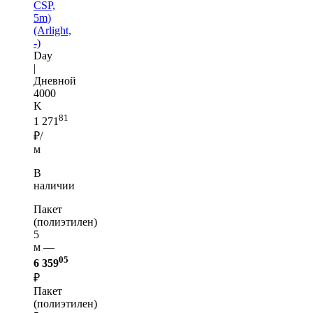
CSP,
5m)
(Arlight,
-)
Day
|
Дневной
4000
K
81
1 271
₽/
м
В
наличии
Пакет
(полиэтилен)
5
м —
05
6 359
₽
Пакет
(полиэтилен)