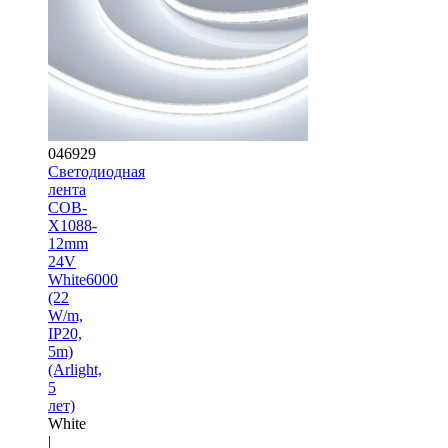
046929
Светодиодная
лента
COB-
X1088-
12mm
24V
White6000
(22
W/m,
IP20,
5m)
(Arlight,
5
лет)
White
|