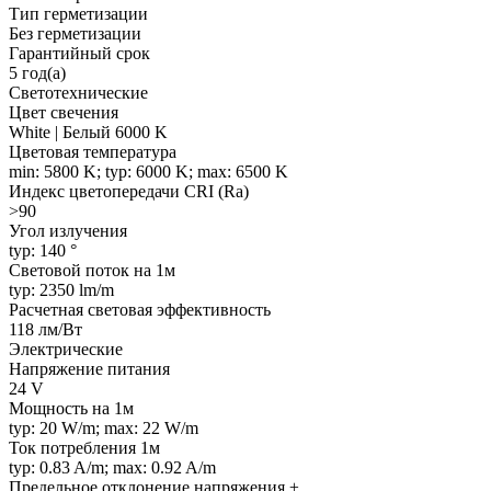
Тип герметизации
Без герметизации
Гарантийный срок
5 год(а)
Светотехнические
Цвет свечения
White | Белый 6000 K
Цветовая температура
min: 5800 K; typ: 6000 K; max: 6500 K
Индекс цветопередачи CRI (Ra)
>90
Угол излучения
typ: 140 °
Световой поток на 1м
typ: 2350 lm/m
Расчетная световая эффективность
118 лм/Вт
Электрические
Напряжение питания
24 V
Мощность на 1м
typ: 20 W/m; max: 22 W/m
Ток потребления 1м
typ: 0.83 A/m; max: 0.92 A/m
Предельное отклонение напряжения ±