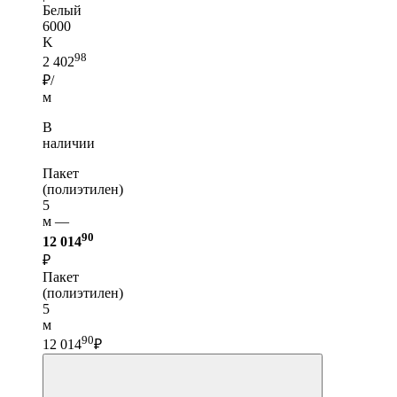
Белый
6000
K
98
2 402
₽/
м
В
наличии
Пакет
(полиэтилен)
5
м —
90
12 014
₽
Пакет
(полиэтилен)
5
м
90
12 014
₽