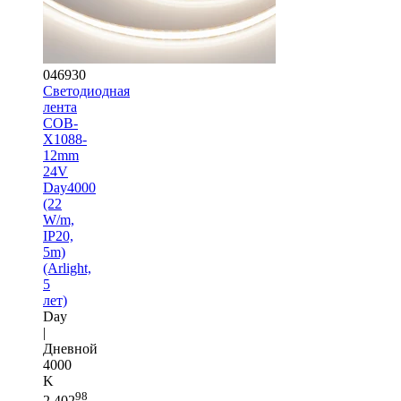
046930
Светодиодная
лента
COB-
X1088-
12mm
24V
Day4000
(22
W/m,
IP20,
5m)
(Arlight,
5
лет)
Day
|
Дневной
4000
K
98
2 402