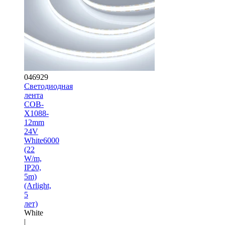
046929
Светодиодная
лента
COB-
X1088-
12mm
24V
White6000
(22
W/m,
IP20,
5m)
(Arlight,
5
лет)
White
|