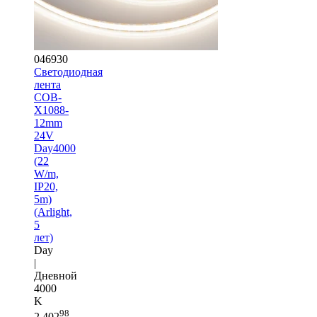
046930
Светодиодная
лента
COB-
X1088-
12mm
24V
Day4000
(22
W/m,
IP20,
5m)
(Arlight,
5
лет)
Day
|
Дневной
4000
K
98
2 402