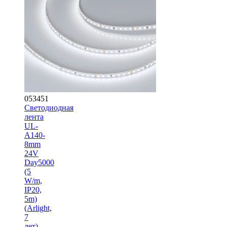
053451
Светодиодная
лента
UL-
A140-
8mm
24V
Day5000
(5
W/m,
IP20,
5m)
(Arlight,
7
лет)