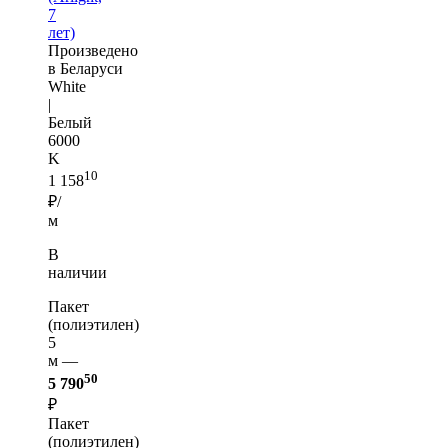
7
лет)
Произведено
в Беларуси
White
|
Белый
6000
K
10
1 158
₽/
м
В
наличии
Пакет
(полиэтилен)
5
м —
50
5 790
₽
Пакет
(полиэтилен)