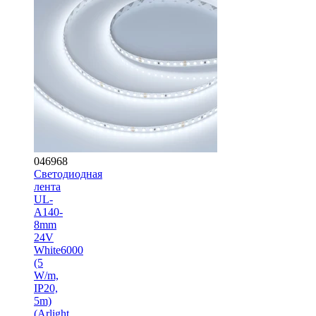
046968
Светодиодная
лента
UL-
A140-
8mm
24V
White6000
(5
W/m,
IP20,
5m)
(Arlight,