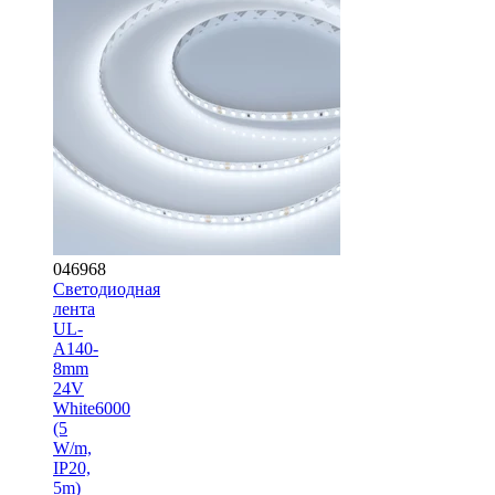
046968
Светодиодная
лента
UL-
A140-
8mm
24V
White6000
(5
W/m,
IP20,
5m)