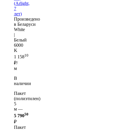
(Arlight,
7
лет)
Произведено
в Беларуси
White
|
Белый
6000
K
10
1 158
₽/
м
В
наличии
Пакет
(полиэтилен)
5
м —
50
5 790
₽
Пакет