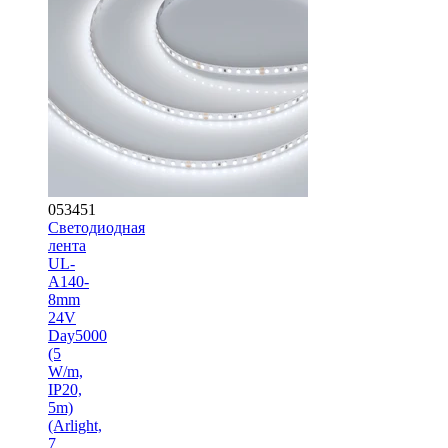
053451
Светодиодная
лента
UL-
A140-
8mm
24V
Day5000
(5
W/m,
IP20,
5m)
(Arlight,
7