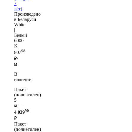
7
лет)
Произведено
в Беларуси
White
|
Белый
6000
K
98
807
₽/
м
В
наличии
Пакет
(полиэтилен)
5
м —
90
4 039
₽
Пакет
(полиэтилен)