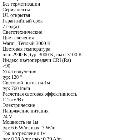
Без герметизации
Серия ленты
UL открытая
Гарантийный срок
7 год(а)
Светотехнические
Цвет свечения
Warm | Тёплый 3000 K
Цветовая температура
min: 2900 K; typ: 3000 K; max: 3100 K
Индекс цветопередачи CRI (Ra)
>90
Угол излучения
typ: 120 °
Световой поток на 1м
typ: 760 lm/m
Расчетная световая эффективность
115 лм/Вт
Электрические
Напряжение питания
24 V
Мощность на 1м
typ: 6.6 W/m; max: 7 W/m
Ток потребления 1м
typ: 0.28 A/m; max: 0.29 A/m