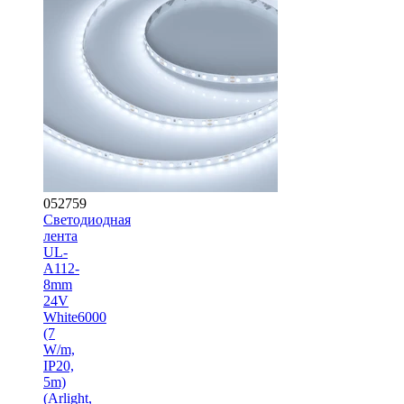
052759
Светодиодная
лента
UL-
A112-
8mm
24V
White6000
(7
W/m,
IP20,
5m)
(Arlight,