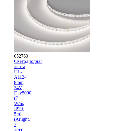
052760
Светодиодная
лента
UL-
A112-
8mm
24V
Day5000
(7
W/m,
IP20,
5m)
(Arlight,
7
лет)