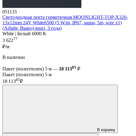
051133
Светодиодная лента герметичная MOONLIGHT-TOP-X320-
13x12mm 24V White6500 (5 W/m, IP67, sauna, 5m, wire x1)
(Arlight, Вывод вниз, 3 года)
White | Белый 6000 K
77
3 622
₽/м
В наличии
85
Пакет (полиэтилен) 5 м —
18 113
₽
Пакет (полиэтилен) 5 м
85
18 113
₽
В корзину