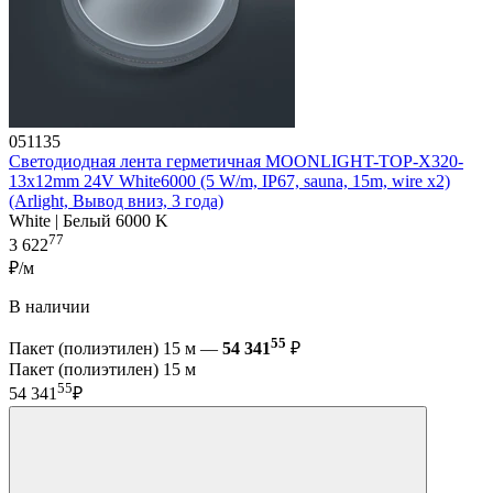
051135
Светодиодная лента герметичная MOONLIGHT-TOP-X320-
13x12mm 24V White6000 (5 W/m, IP67, sauna, 15m, wire x2)
(Arlight, Вывод вниз, 3 года)
White | Белый 6000 K
77
3 622
₽/м
В наличии
55
Пакет (полиэтилен) 15 м —
54 341
₽
Пакет (полиэтилен) 15 м
55
54 341
₽