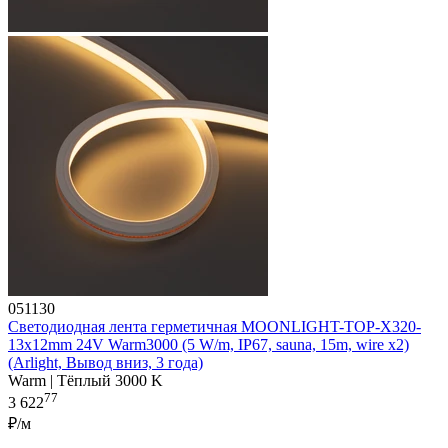
051130
Светодиодная лента герметичная MOONLIGHT-TOP-X320-
13x12mm 24V Warm3000 (5 W/m, IP67, sauna, 15m, wire x2)
(Arlight, Вывод вниз, 3 года)
Warm | Тёплый 3000 K
77
3 622
₽/м