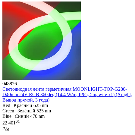
048826
Светодиодная лента герметичная MOONLIGHT-TOP-G280-
D40mm 24V RGB 360deg (14.4 W/m, IP65, 5m, wire x1) (Arlight,
Вывод прямой, 3 года)
Red | Красный 625 nm
Green | Зелёный 525 nm
Blue | Синий 470 nm
61
22 401
₽/м