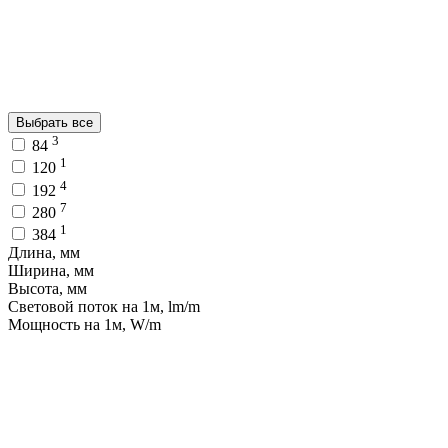
Выбрать все
3
84
1
120
4
192
7
280
1
384
Длина, мм
Ширина, мм
Высота, мм
Световой поток на 1м, lm/m
Мощность на 1м, W/m