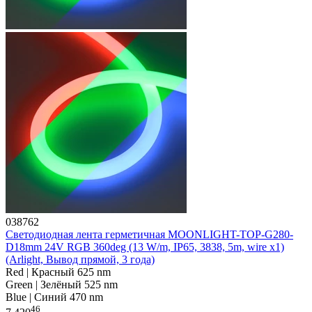
038762
Светодиодная лента герметичная MOONLIGHT-TOP-G280-
D18mm 24V RGB 360deg (13 W/m, IP65, 3838, 5m, wire x1)
(Arlight, Вывод прямой, 3 года)
Red | Красный 625 nm
Green | Зелёный 525 nm
Blue | Синий 470 nm
46