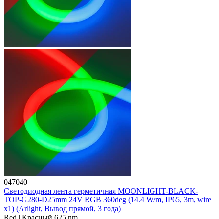
047040
Светодиодная лента герметичная MOONLIGHT-BLACK-
TOP-G280-D25mm 24V RGB 360deg (14.4 W/m, IP65, 3m, wire
x1) (Arlight, Вывод прямой, 3 года)
Red | Красный 625 nm