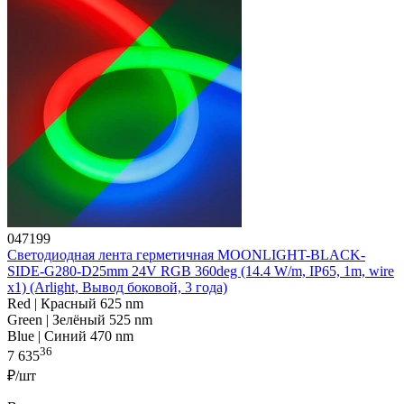
047199
Светодиодная лента герметичная MOONLIGHT-BLACK-
SIDE-G280-D25mm 24V RGB 360deg (14.4 W/m, IP65, 1m, wire
x1) (Arlight, Вывод боковой, 3 года)
Red | Красный 625 nm
Green | Зелёный 525 nm
Blue | Синий 470 nm
36
7 635
₽/шт