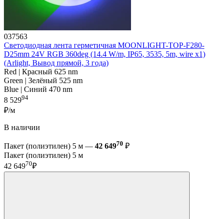
037563
Светодиодная лента герметичная MOONLIGHT-TOP-F280-
D25mm 24V RGB 360deg (14.4 W/m, IP65, 3535, 5m, wire x1)
(Arlight, Вывод прямой, 3 года)
Red | Красный 625 nm
Green | Зелёный 525 nm
Blue | Синий 470 nm
94
8 529
₽/м
В наличии
70
Пакет (полиэтилен) 5 м —
42 649
₽
Пакет (полиэтилен) 5 м
70
42 649
₽