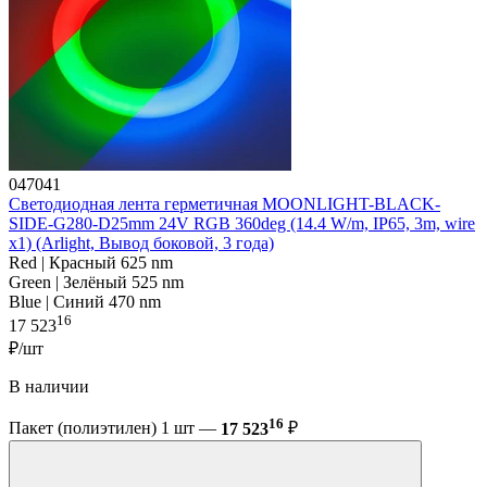
047041
Светодиодная лента герметичная MOONLIGHT-BLACK-
SIDE-G280-D25mm 24V RGB 360deg (14.4 W/m, IP65, 3m, wire
x1) (Arlight, Вывод боковой, 3 года)
Red | Красный 625 nm
Green | Зелёный 525 nm
Blue | Синий 470 nm
16
17 523
₽/шт
В наличии
16
Пакет (полиэтилен) 1 шт —
17 523
₽