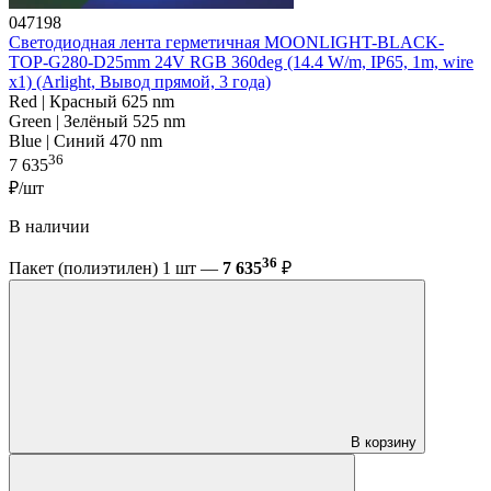
047198
Светодиодная лента герметичная MOONLIGHT-BLACK-
TOP-G280-D25mm 24V RGB 360deg (14.4 W/m, IP65, 1m, wire
x1) (Arlight, Вывод прямой, 3 года)
Red | Красный 625 nm
Green | Зелёный 525 nm
Blue | Синий 470 nm
36
7 635
₽/шт
В наличии
36
Пакет (полиэтилен) 1 шт —
7 635
₽
В корзину