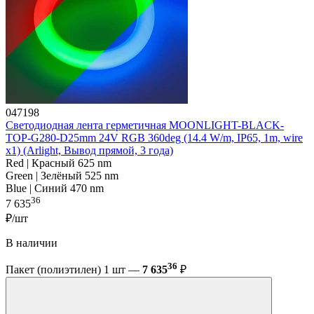
047198
Светодиодная лента герметичная MOONLIGHT-BLACK-
TOP-G280-D25mm 24V RGB 360deg (14.4 W/m, IP65, 1m, wire
x1) (Arlight, Вывод прямой, 3 года)
Red | Красный 625 nm
Green | Зелёный 525 nm
Blue | Синий 470 nm
36
7 635
₽/шт
В наличии
36
Пакет (полиэтилен) 1 шт —
7 635
₽