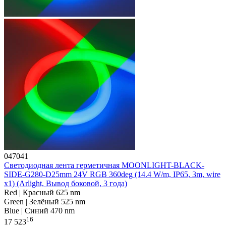
047041
Светодиодная лента герметичная MOONLIGHT-BLACK-
SIDE-G280-D25mm 24V RGB 360deg (14.4 W/m, IP65, 3m, wire
x1) (Arlight, Вывод боковой, 3 года)
Red | Красный 625 nm
Green | Зелёный 525 nm
Blue | Синий 470 nm
16
17 523