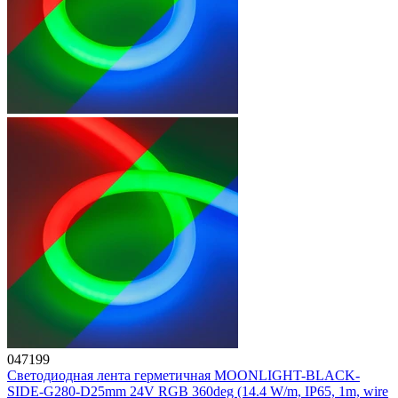
047199
Светодиодная лента герметичная MOONLIGHT-BLACK-
SIDE-G280-D25mm 24V RGB 360deg (14.4 W/m, IP65, 1m, wire