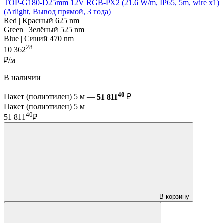
TOP-G180-D25mm 12V RGB-PX2 (21.6 W/m, IP65, 5m, wire x1)
(Arlight, Вывод прямой, 3 года)
Red | Красный 625 nm
Green | Зелёный 525 nm
Blue | Синий 470 nm
28
10 362
₽/м
В наличии
40
Пакет (полиэтилен) 5 м —
51 811
₽
Пакет (полиэтилен) 5 м
40
51 811
₽
В корзину