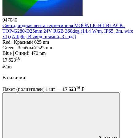
047040
Светодиодная лента герметичная MOONLIGHT-BLACK-
TOP-G280-D25mm 24V RGB 360deg (14.4 W/m, IP65, 3m, wire
x1) (Arlight, Вывод прямой, 3 года)
Red | Красный 625 nm
Green | Зелёный 525 nm
Blue | Синий 470 nm
16
17 523
₽/шт
В наличии
16
Пакет (полиэтилен) 1 шт —
17 523
₽