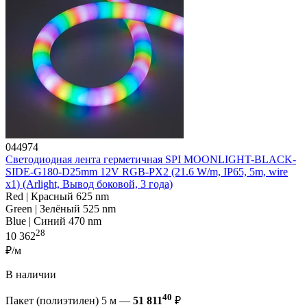
044974
Светодиодная лента герметичная SPI MOONLIGHT-BLACK-
SIDE-G180-D25mm 12V RGB-PX2 (21.6 W/m, IP65, 5m, wire
x1) (Arlight, Вывод боковой, 3 года)
Red | Красный 625 nm
Green | Зелёный 525 nm
Blue | Синий 470 nm
28
10 362
₽/м
В наличии
40
Пакет (полиэтилен) 5 м —
51 811
₽