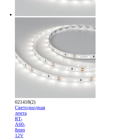
021418(2)
Светодиодная
лента
RT-
A60-
8mm
12V