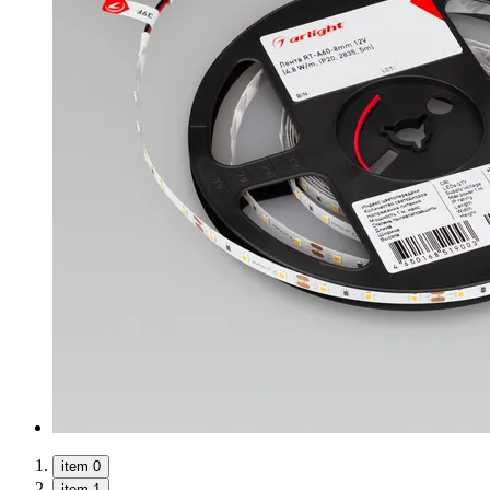
item 0
item 1