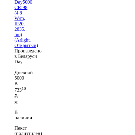
Day5000
CRI98
(4.8
W/m,
IP20,
2835,
5m)
(Arlight,
Открытый)
Произведено
в Беларуси
Day
|
Дневной
5000
K
16
733
₽/
м
В
наличии
Пакет
(полиэтилен)