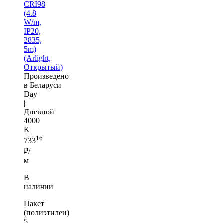
CRI98
(4.8
W/m,
IP20,
2835,
5m)
(Arlight,
Открытый)
Произведено
в Беларуси
Day
|
Дневной
4000
K
16
733
₽/
м
В
наличии
Пакет
(полиэтилен)
5