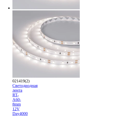
021419(2)
Светодиодная
лента
RT-
A60-
8mm
12V
Day4000