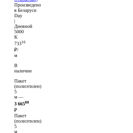
Произведено
в Беларуси
Day
|
Дневной
5000
K
16
733
₽/
м
В
наличии
Пакет
(полиэтилен)
5
м —
80
3 665
₽
Пакет
(полиэтилен)
5
м