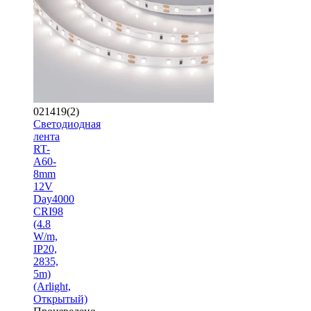
021419(2)
Светодиодная
лента
RT-
A60-
8mm
12V
Day4000
CRI98
(4.8
W/m,
IP20,
2835,
5m)
(Arlight,
Открытый)