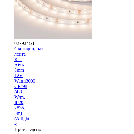
027934(2)
Светодиодная
лента
RT-
A60-
8mm
12V
Warm3000
CRI98
(4.8
W/m,
IP20,
2835,
5m)
(Arlight,
-)
Произведено