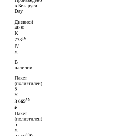
Произведено
в Беларуси
Day
|
Дневной
4000
K
16
733
₽/
м
В
наличии
Пакет
(полиэтилен)
5
м —
80
3 665
₽
Пакет
(полиэтилен)
5
м
80