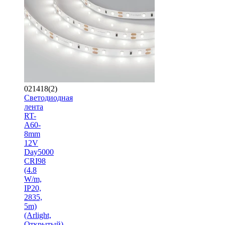
021418(2)
Светодиодная
лента
RT-
A60-
8mm
12V
Day5000
CRI98
(4.8
W/m,
IP20,
2835,
5m)
(Arlight,
Открытый)