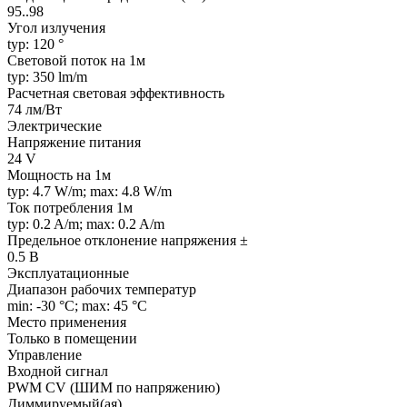
95..98
Угол излучения
typ: 120 °
Световой поток на 1м
typ: 350 lm/m
Расчетная световая эффективность
74 лм/Вт
Электрические
Напряжение питания
24 V
Мощность на 1м
typ: 4.7 W/m; max: 4.8 W/m
Ток потребления 1м
typ: 0.2 A/m; max: 0.2 A/m
Предельное отклонение напряжения ±
0.5 В
Эксплуатационные
Диапазон рабочих температур
min: -30 °C; max: 45 °C
Место применения
Только в помещении
Управление
Входной сигнал
PWM СV (ШИМ по напряжению)
Диммируемый(ая)