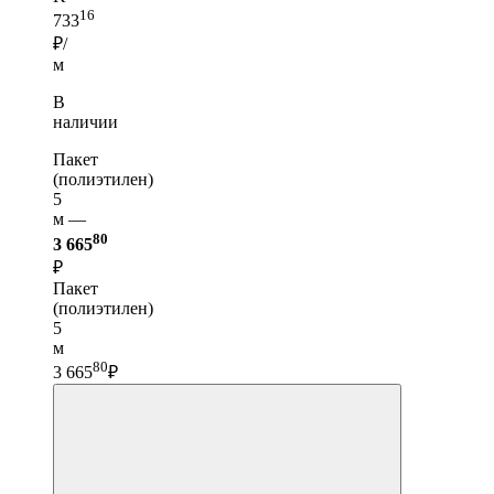
16
733
₽/
м
В
наличии
Пакет
(полиэтилен)
5
м —
80
3 665
₽
Пакет
(полиэтилен)
5
м
80
3 665
₽