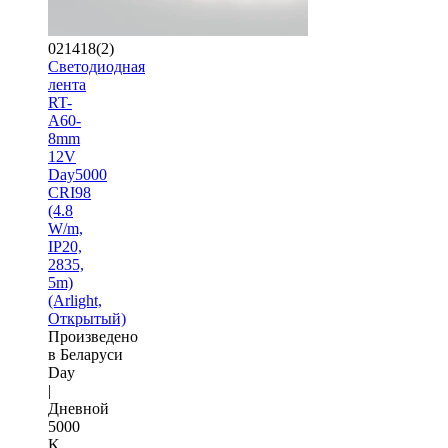
021418(2)
Светодиодная
лента
RT-
A60-
8mm
12V
Day5000
CRI98
(4.8
W/m,
IP20,
2835,
5m)
(Arlight,
Открытый)
Произведено
в Беларуси
Day
|
Дневной
5000
K