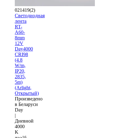
021419(2)
Светодиодная
лента
RT-
A60-
8mm
12V
Day4000
CRI98
(4.8
W/m,
IP20,
2835,
5m)
(Arlight,
Открытый)
Произведено
в Беларуси
Day
|
Дневной
4000
K
16