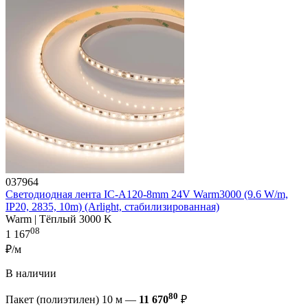
037964
Светодиодная лента IC-A120-8mm 24V Warm3000 (9.6 W/m,
IP20, 2835, 10m) (Arlight, стабилизированная)
Warm | Тёплый 3000 K
08
1 167
₽/м
В наличии
80
Пакет (полиэтилен) 10 м —
11 670
₽