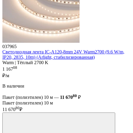
037965
Светодиодная лента IC-A120-8mm 24V Warm2700 (9.6 W/m,
IP20, 2835, 10m) (Arlight, стабилизированная)
Warm | Тёплый 2700 K
08
1 167
₽/м
В наличии
80
Пакет (полиэтилен) 10 м —
11 670
₽
Пакет (полиэтилен) 10 м
80
11 670
₽