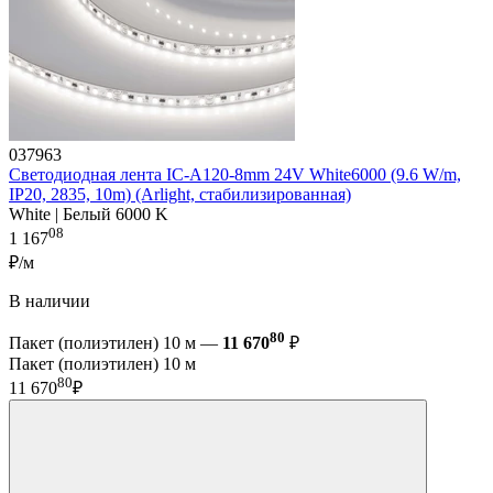
037963
Светодиодная лента IC-A120-8mm 24V White6000 (9.6 W/m,
IP20, 2835, 10m) (Arlight, стабилизированная)
White | Белый 6000 K
08
1 167
₽/м
В наличии
80
Пакет (полиэтилен) 10 м —
11 670
₽
Пакет (полиэтилен) 10 м
80
11 670
₽