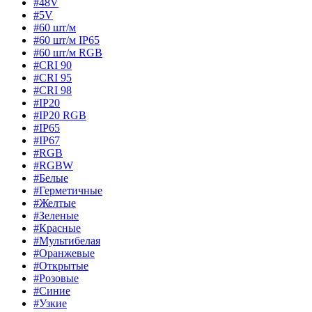
#48V
#5V
#60 шт/м
#60 шт/м IP65
#60 шт/м RGB
#CRI 90
#CRI 95
#CRI 98
#IP20
#IP20 RGB
#IP65
#IP67
#RGB
#RGBW
#Белые
#Герметичные
#Желтые
#Зеленые
#Красные
#Мультибелая
#Оранжевые
#Открытые
#Розовые
#Синие
#Узкие