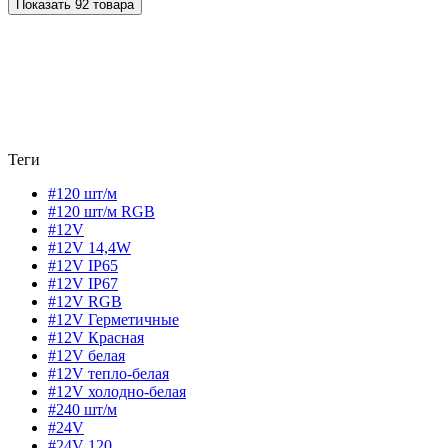
Показать 92 товара
Теги
#120 шт/м
#120 шт/м RGB
#12V
#12V 14,4W
#12V IP65
#12V IP67
#12V RGB
#12V Герметичные
#12V Красная
#12V белая
#12V тепло-белая
#12V холодно-белая
#240 шт/м
#24V
#24V 120