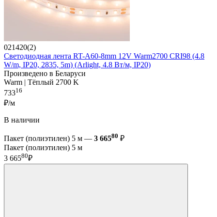
021420(2)
Светодиодная лента RT-A60-8mm 12V Warm2700 CRI98 (4.8
W/m, IP20, 2835, 5m) (Arlight, 4.8 Вт/м, IP20)
Произведено в Беларуси
Warm | Тёплый 2700 K
16
733
₽/м
В наличии
80
Пакет (полиэтилен) 5 м —
3 665
₽
Пакет (полиэтилен) 5 м
80
3 665
₽