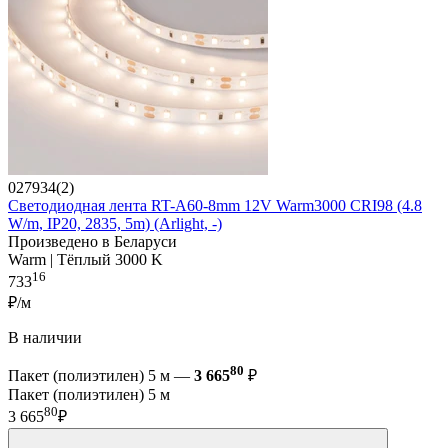
027934(2)
Светодиодная лента RT-A60-8mm 12V Warm3000 CRI98 (4.8
W/m, IP20, 2835, 5m) (Arlight, -)
Произведено в Беларуси
Warm | Тёплый 3000 K
16
733
₽/м
В наличии
80
Пакет (полиэтилен) 5 м —
3 665
₽
Пакет (полиэтилен) 5 м
80
3 665
₽