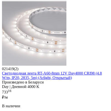
021419(2)
Светодиодная лента RT-A60-8mm 12V Day4000 CRI98 (4.8
W/m, IP20, 2835, 5m) (Arlight, Открытый)
Произведено в Беларуси
Day | Дневной 4000 K
16
733
₽/м
В наличии