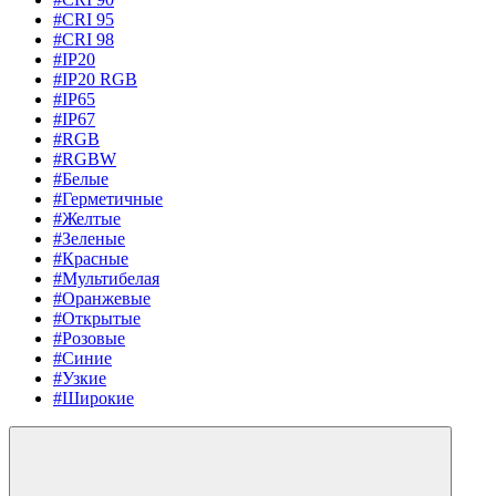
#CRI 95
#CRI 98
#IP20
#IP20 RGB
#IP65
#IP67
#RGB
#RGBW
#Белые
#Герметичные
#Желтые
#Зеленые
#Красные
#Мультибелая
#Оранжевые
#Открытые
#Розовые
#Синие
#Узкие
#Широкие