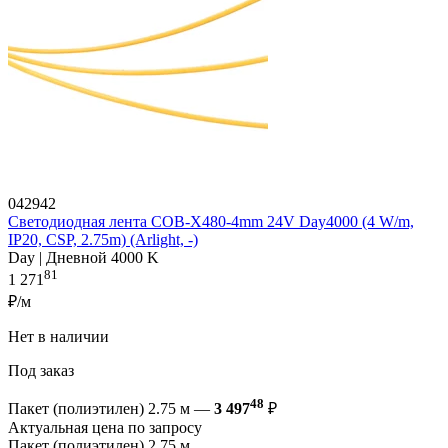
042942
Светодиодная лента COB-X480-4mm 24V Day4000 (4 W/m,
IP20, CSP, 2.75m) (Arlight, -)
Day | Дневной 4000 K
81
1 271
₽/м
Нет в наличии
Под заказ
48
Пакет (полиэтилен) 2.75 м —
3 497
₽
Актуальная цена по запросу
Пакет (полиэтилен) 2.75 м