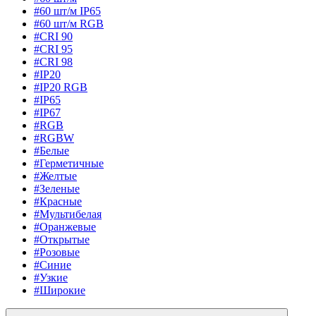
#60 шт/м IP65
#60 шт/м RGB
#CRI 90
#CRI 95
#CRI 98
#IP20
#IP20 RGB
#IP65
#IP67
#RGB
#RGBW
#Белые
#Герметичные
#Желтые
#Зеленые
#Красные
#Мультибелая
#Оранжевые
#Открытые
#Розовые
#Синие
#Узкие
#Широкие