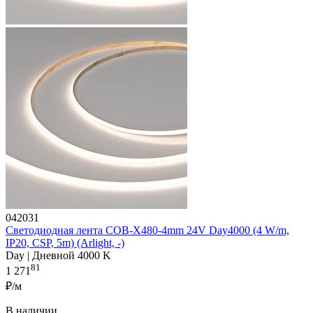
042031
Светодиодная лента COB-X480-4mm 24V Day4000 (4 W/m,
IP20, CSP, 5m) (Arlight, -)
Day | Дневной 4000 K
81
1 271
₽/м
В наличии