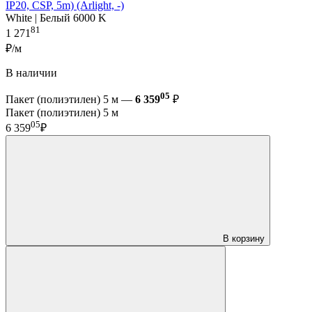
IP20, CSP, 5m) (Arlight, -)
White | Белый 6000 K
81
1 271
₽/м
В наличии
05
Пакет (полиэтилен) 5 м —
6 359
₽
Пакет (полиэтилен) 5 м
05
6 359
₽
В корзину