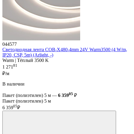
044577
Светодиодная лента COB-X480-4mm 24V Warm3500 (4 W/m,
IP20, CSP, 5m) (Arlight, -)
Warm | Тёплый 3500 K
81
1 271
₽/м
В наличии
05
Пакет (полиэтилен) 5 м —
6 359
₽
Пакет (полиэтилен) 5 м
05
6 359
₽