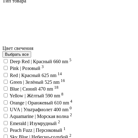
Тип товара
Цвет свечения
Выбрать все
5
Deep Red | Красный 660 nm
3
Pink | Розовый
14
Red | Красный 625 nm
16
Green | Зелёный 525 nm
18
Blue | Синий 470 nm
8
Yellow | Жёлтый 590 nm
4
Orange | Оранжевый 610 nm
0
UVA | Ультрафиолет 400 nm
2
Aquamarine | Морская волна
2
Emerald | Изумрудный
1
Peach Fuzz | Персиковый
2
Sky Blue | Небесно-голубой