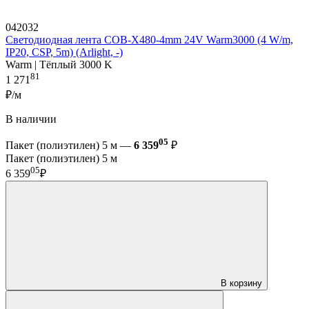
042032
Светодиодная лента COB-X480-4mm 24V Warm3000 (4 W/m,
IP20, CSP, 5m) (Arlight, -)
Warm | Тёплый 3000 K
81
1 271
₽/м
В наличии
05
Пакет (полиэтилен) 5 м —
6 359
₽
Пакет (полиэтилен) 5 м
05
6 359
₽
В корзину