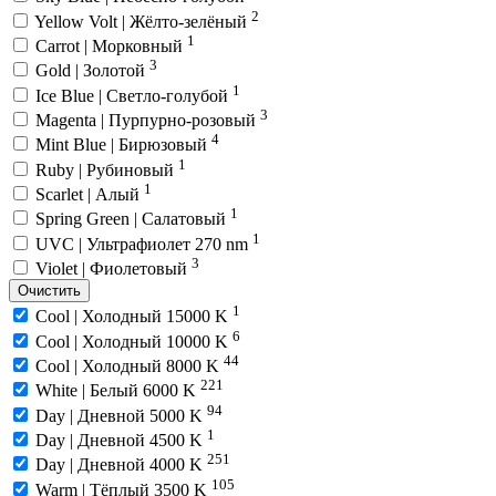
2
Yellow Volt | Жёлто-зелёный
1
Carrot | Морковный
3
Gold | Золотой
1
Ice Blue | Светло-голубой
3
Magenta | Пурпурно-розовый
4
Mint Blue | Бирюзовый
1
Ruby | Рубиновый
1
Scarlet | Алый
1
Spring Green | Салатовый
1
UVC | Ультрафиолет 270 nm
3
Violet | Фиолетовый
Очистить
1
Cool | Холодный 15000 K
6
Cool | Холодный 10000 K
44
Cool | Холодный 8000 K
221
White | Белый 6000 K
94
Day | Дневной 5000 K
1
Day | Дневной 4500 K
251
Day | Дневной 4000 K
105
Warm | Тёплый 3500 K