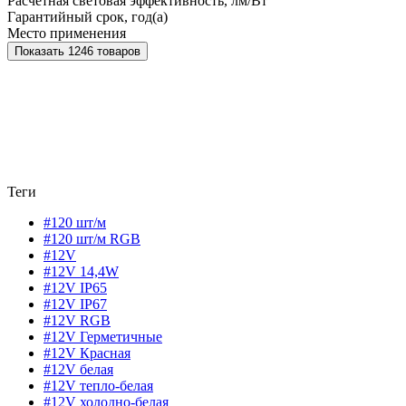
Расчетная световая эффективность, лм/Вт
Гарантийный срок, год(а)
Место применения
Показать 1246 товаров
Теги
#120 шт/м
#120 шт/м RGB
#12V
#12V 14,4W
#12V IP65
#12V IP67
#12V RGB
#12V Герметичные
#12V Красная
#12V белая
#12V тепло-белая
#12V холодно-белая