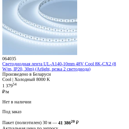
064035
Светодиодная лента UL-A140-10mm 48V Cool 8K-CX2 (8
W/m, IP20, 30m) (Arlight, резка 2 светодиода)
Произведено в Беларуси
Cool | Холодный 8000 K
54
1 379
₽/м
Нет в наличии
Под заказ
20
Пакет (полиэтилен) 30 м —
41 386
₽
Актуальная цена по запросу