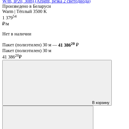
W/m, IP20, 30m) (Arlight, резка 2 светодиода)
Произведено в Беларуси
Warm | Тёплый 3500 K
54
1 379
₽/м
Нет в наличии
20
Пакет (полиэтилен) 30 м —
41 386
₽
Пакет (полиэтилен) 30 м
20
41 386
₽
В корзину