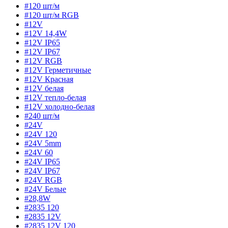
#120 шт/м
#120 шт/м RGB
#12V
#12V 14,4W
#12V IP65
#12V IP67
#12V RGB
#12V Герметичные
#12V Красная
#12V белая
#12V тепло-белая
#12V холодно-белая
#240 шт/м
#24V
#24V 120
#24V 5mm
#24V 60
#24V IP65
#24V IP67
#24V RGB
#24V Белые
#28,8W
#2835 120
#2835 12V
#2835 12V 120