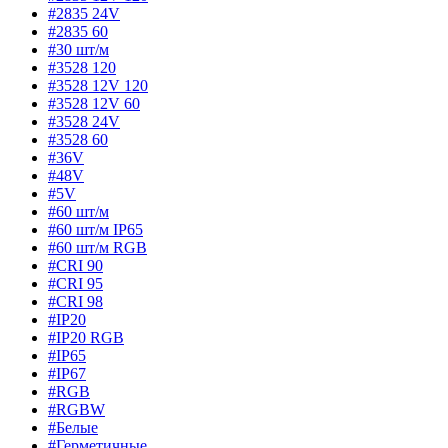
#2835 24V
#2835 60
#30 шт/м
#3528 120
#3528 12V 120
#3528 12V 60
#3528 24V
#3528 60
#36V
#48V
#5V
#60 шт/м
#60 шт/м IP65
#60 шт/м RGB
#CRI 90
#CRI 95
#CRI 98
#IP20
#IP20 RGB
#IP65
#IP67
#RGB
#RGBW
#Белые
#Герметичные