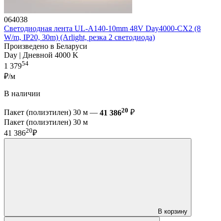
064038
Светодиодная лента UL-A140-10mm 48V Day4000-CX2 (8
W/m, IP20, 30m) (Arlight, резка 2 светодиода)
Произведено в Беларуси
Day | Дневной 4000 K
54
1 379
₽/м
В наличии
20
Пакет (полиэтилен) 30 м —
41 386
₽
Пакет (полиэтилен) 30 м
20
41 386
₽
В корзину