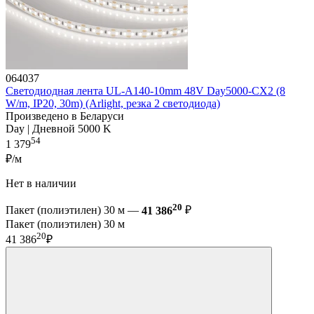
064037
Светодиодная лента UL-A140-10mm 48V Day5000-CX2 (8
W/m, IP20, 30m) (Arlight, резка 2 светодиода)
Произведено в Беларуси
Day | Дневной 5000 K
54
1 379
₽/м
Нет в наличии
20
Пакет (полиэтилен) 30 м —
41 386
₽
Пакет (полиэтилен) 30 м
20
41 386
₽