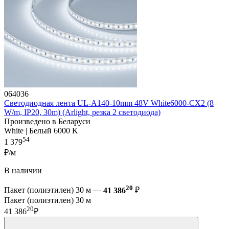
064036
Светодиодная лента UL-A140-10mm 48V White6000-CX2 (8
W/m, IP20, 30m) (Arlight, резка 2 светодиода)
Произведено в Беларуси
White | Белый 6000 K
54
1 379
₽/м
В наличии
20
Пакет (полиэтилен) 30 м —
41 386
₽
Пакет (полиэтилен) 30 м
20
41 386
₽