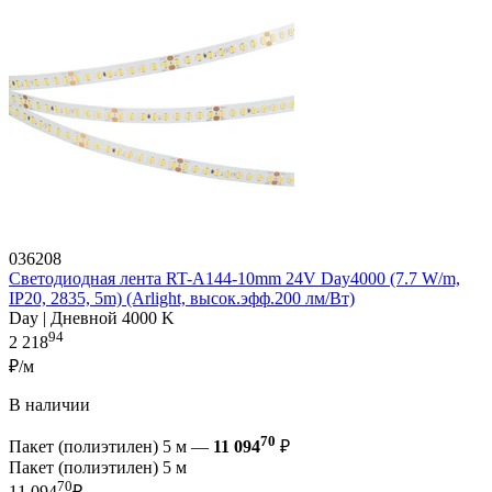
036208
Светодиодная лента RT-A144-10mm 24V Day4000 (7.7 W/m,
IP20, 2835, 5m) (Arlight, высок.эфф.200 лм/Вт)
Day | Дневной 4000 K
94
2 218
₽/м
В наличии
70
Пакет (полиэтилен) 5 м —
11 094
₽
Пакет (полиэтилен) 5 м
70
11 094
₽