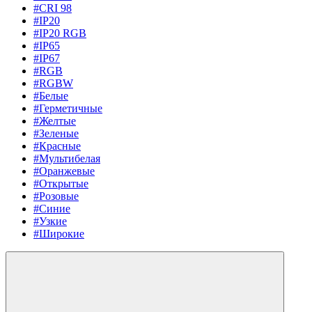
#CRI 98
#IP20
#IP20 RGB
#IP65
#IP67
#RGB
#RGBW
#Белые
#Герметичные
#Желтые
#Зеленые
#Красные
#Мультибелая
#Оранжевые
#Открытые
#Розовые
#Синие
#Узкие
#Широкие