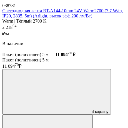
038781
Светодиодная лента RT-A144-10mm 24V Warm2700 (7.7 W/m,
IP20, 2835, 5m) (Arlight, высок.эфф.200 лм/Вт)
Warm | Тёплый 2700 K
94
2 218
₽/м
В наличии
70
Пакет (полиэтилен) 5 м —
11 094
₽
Пакет (полиэтилен) 5 м
70
11 094
₽
В корзину