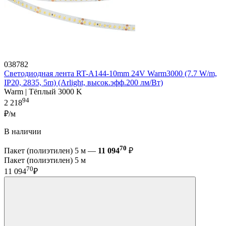
038782
Светодиодная лента RT-A144-10mm 24V Warm3000 (7.7 W/m,
IP20, 2835, 5m) (Arlight, высок.эфф.200 лм/Вт)
Warm | Тёплый 3000 K
94
2 218
₽/м
В наличии
70
Пакет (полиэтилен) 5 м —
11 094
₽
Пакет (полиэтилен) 5 м
70
11 094
₽