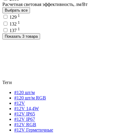
Расчетная световая эффективность, лм/Вт
Выбрать все
1
129
1
132
1
137
Показать 3 товара
Теги
#120 шт/м
#120 шт/м RGB
#12V
#12V 14,4W
#12V IP65
#12V IP67
#12V RGB
#12V Герметичные