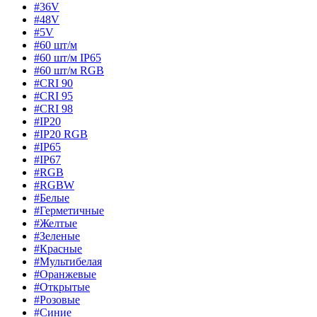
#36V
#48V
#5V
#60 шт/м
#60 шт/м IP65
#60 шт/м RGB
#CRI 90
#CRI 95
#CRI 98
#IP20
#IP20 RGB
#IP65
#IP67
#RGB
#RGBW
#Белые
#Герметичные
#Желтые
#Зеленые
#Красные
#Мультибелая
#Оранжевые
#Открытые
#Розовые
#Синие