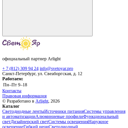
официальный партнер Arlight
+ 7 (812) 309 94 24
info@svetoyar.pro
Санкт-Петербург, ул. Свеаборгская, д. 12
Работаем:
Пн–Пт
9–18
Контакты
Правовая информация
© Разработано в
Arlight
, 2026
Каталог
Светодиодные ленты
Источники питания
Системы управления
и автоматизации
Алюминиевые профили
Функциональный
свет
Дизайнерский свет
Системы освещения
Наружное
освещение
Гибкий неон
Светодиодный