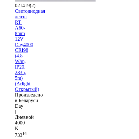
021419(2)
Светодиодная
лента
RT-
A60-
8mm
12V
Day4000
CRI98
(4.8
W/m,
IP20,
2835,
5m)
(Arlight,
Открытый)
Произведено
в Беларуси
Day
|
Дневной
4000
K
16
733