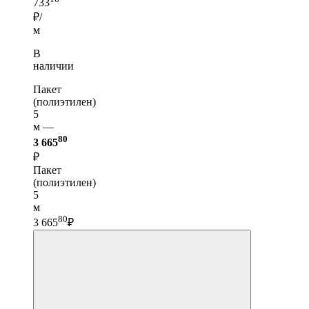
733
₽/
м
В
наличии
Пакет
(полиэтилен)
5
м —
80
3 665
₽
Пакет
(полиэтилен)
5
м
80
3 665
₽