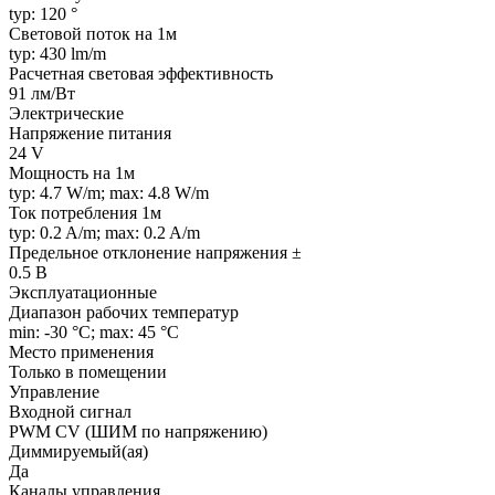
typ: 120 °
Световой поток на 1м
typ: 430 lm/m
Расчетная световая эффективность
91 лм/Вт
Электрические
Напряжение питания
24 V
Мощность на 1м
typ: 4.7 W/m; max: 4.8 W/m
Ток потребления 1м
typ: 0.2 A/m; max: 0.2 A/m
Предельное отклонение напряжения ±
0.5 В
Эксплуатационные
Диапазон рабочих температур
min: -30 °C; max: 45 °C
Место применения
Только в помещении
Управление
Входной сигнал
PWM СV (ШИМ по напряжению)
Диммируемый(ая)
Да
Каналы управления