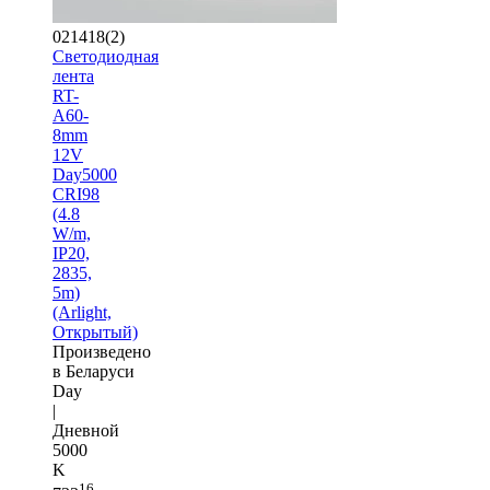
021418(2)
Светодиодная
лента
RT-
A60-
8mm
12V
Day5000
CRI98
(4.8
W/m,
IP20,
2835,
5m)
(Arlight,
Открытый)
Произведено
в Беларуси
Day
|
Дневной
5000
K
16