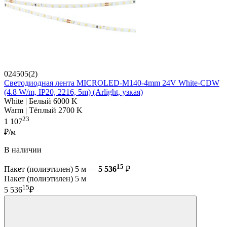
024505(2)
Светодиодная лента MICROLED-M140-4mm 24V White-CDW
(4.8 W/m, IP20, 2216, 5m) (Arlight, узкая)
White | Белый 6000 K
Warm | Тёплый 2700 K
23
1 107
₽/м
В наличии
15
Пакет (полиэтилен) 5 м —
5 536
₽
Пакет (полиэтилен) 5 м
15
5 536
₽