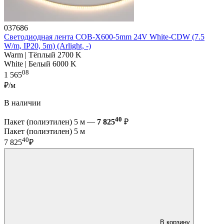
037686
Светодиодная лента COB-X600-5mm 24V White-CDW (7.5
W/m, IP20, 5m) (Arlight, -)
Warm | Тёплый 2700 K
White | Белый 6000 K
08
1 565
₽/м
В наличии
40
Пакет (полиэтилен) 5 м —
7 825
₽
Пакет (полиэтилен) 5 м
40
7 825
₽
В корзину