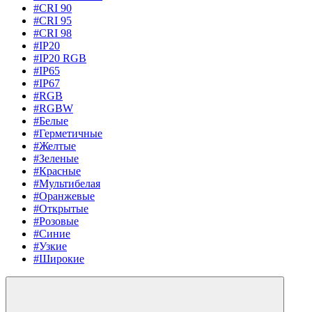
#CRI 90
#CRI 95
#CRI 98
#IP20
#IP20 RGB
#IP65
#IP67
#RGB
#RGBW
#Белые
#Герметичные
#Желтые
#Зеленые
#Красные
#Мультибелая
#Оранжевые
#Открытые
#Розовые
#Синие
#Узкие
#Широкие