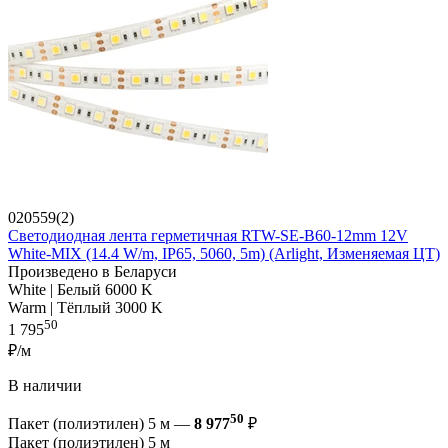
020559(2)
Светодиодная лента герметичная RTW-SE-B60-12mm 12V
White-MIX (14.4 W/m, IP65, 5060, 5m) (Arlight, Изменяемая ЦТ)
Произведено в Беларуси
White | Белый 6000 K
Warm | Тёплый 3000 K
50
1 795
₽/м
В наличии
50
Пакет (полиэтилен) 5 м —
8 977
₽
Пакет (полиэтилен) 5 м