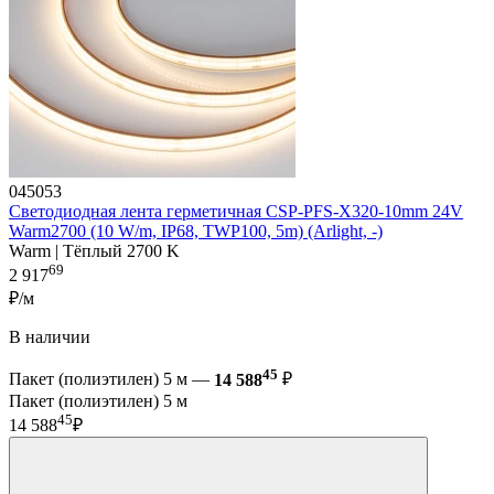
045053
Светодиодная лента герметичная CSP-PFS-X320-10mm 24V
Warm2700 (10 W/m, IP68, TWP100, 5m) (Arlight, -)
Warm | Тёплый 2700 K
69
2 917
₽/м
В наличии
45
Пакет (полиэтилен) 5 м —
14 588
₽
Пакет (полиэтилен) 5 м
45
14 588
₽