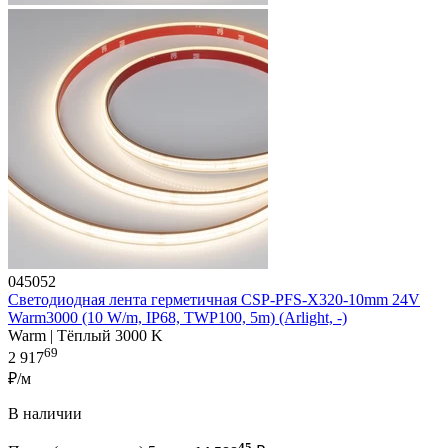
045052
Светодиодная лента герметичная CSP-PFS-X320-10mm 24V
Warm3000 (10 W/m, IP68, TWP100, 5m) (Arlight, -)
Warm | Тёплый 3000 K
69
2 917
₽/м
В наличии
45