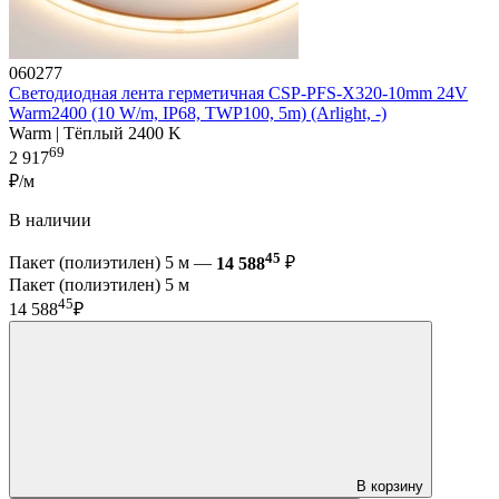
060277
Светодиодная лента герметичная CSP-PFS-X320-10mm 24V
Warm2400 (10 W/m, IP68, TWP100, 5m) (Arlight, -)
Warm | Тёплый 2400 K
69
2 917
₽/м
В наличии
45
Пакет (полиэтилен) 5 м —
14 588
₽
Пакет (полиэтилен) 5 м
45
14 588
₽
В корзину