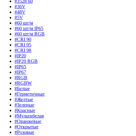
#3528 60
#36V
#48V
#5V
#60 шт/м
#60 шт/м IP65
#60 шт/м RGB
#CRI 90
#CRI 95
#CRI 98
#IP20
#IP20 RGB
#IP65
#IP67
#RGB
#RGBW
#Белые
#Герметичные
#Желтые
#Зеленые
#Красные
#Мультибелая
#Оранжевые
#Открытые
#Розовые