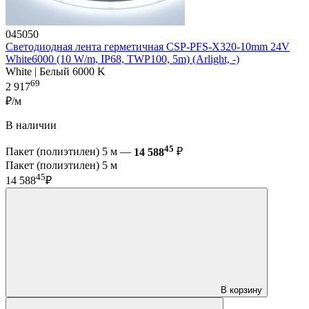
045050
Светодиодная лента герметичная CSP-PFS-X320-10mm 24V
White6000 (10 W/m, IP68, TWP100, 5m) (Arlight, -)
White | Белый 6000 K
69
2 917
₽/м
В наличии
45
Пакет (полиэтилен) 5 м —
14 588
₽
Пакет (полиэтилен) 5 м
45
14 588
₽
В корзину