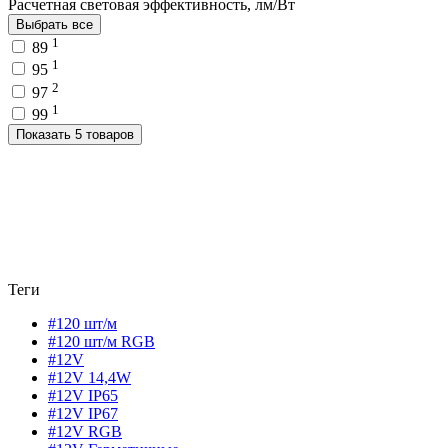
Расчетная световая эффективность, лм/Вт
Выбрать все
1
89
1
95
2
97
1
99
Показать 5 товаров
Теги
#120 шт/м
#120 шт/м RGB
#12V
#12V 14,4W
#12V IP65
#12V IP67
#12V RGB