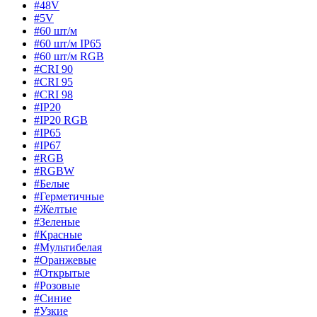
#48V
#5V
#60 шт/м
#60 шт/м IP65
#60 шт/м RGB
#CRI 90
#CRI 95
#CRI 98
#IP20
#IP20 RGB
#IP65
#IP67
#RGB
#RGBW
#Белые
#Герметичные
#Желтые
#Зеленые
#Красные
#Мультибелая
#Оранжевые
#Открытые
#Розовые
#Синие
#Узкие