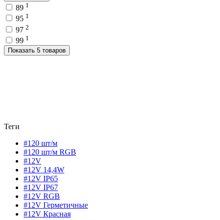
1
89
1
95
2
97
1
99
Показать 5 товаров
Теги
#120 шт/м
#120 шт/м RGB
#12V
#12V 14,4W
#12V IP65
#12V IP67
#12V RGB
#12V Герметичные
#12V Красная