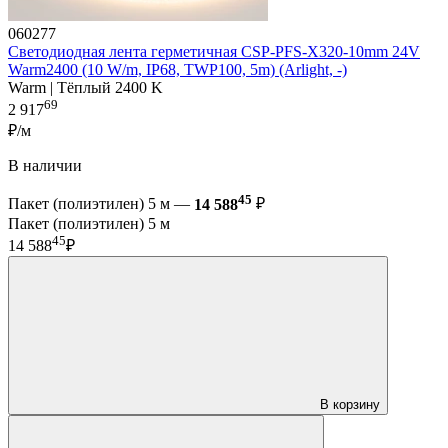
060277
Светодиодная лента герметичная CSP-PFS-X320-10mm 24V
Warm2400 (10 W/m, IP68, TWP100, 5m) (Arlight, -)
Warm | Тёплый 2400 K
69
2 917
₽/м
В наличии
45
Пакет (полиэтилен) 5 м —
14 588
₽
Пакет (полиэтилен) 5 м
45
14 588
₽
В корзину