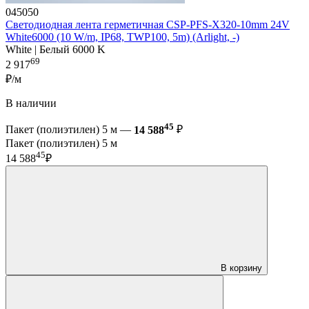
045050
Светодиодная лента герметичная CSP-PFS-X320-10mm 24V
White6000 (10 W/m, IP68, TWP100, 5m) (Arlight, -)
White | Белый 6000 K
69
2 917
₽/м
В наличии
45
Пакет (полиэтилен) 5 м —
14 588
₽
Пакет (полиэтилен) 5 м
45
14 588
₽
В корзину