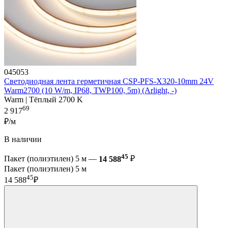
045053
Светодиодная лента герметичная CSP-PFS-X320-10mm 24V
Warm2700 (10 W/m, IP68, TWP100, 5m) (Arlight, -)
Warm | Тёплый 2700 K
69
2 917
₽/м
В наличии
45
Пакет (полиэтилен) 5 м —
14 588
₽
Пакет (полиэтилен) 5 м
45
14 588
₽