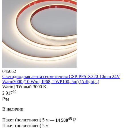
045052
Светодиодная лента герметичная CSP-PFS-X320-10mm 24V
Warm3000 (10 W/m, IP68, TWP100, 5m) (Arlight, -)
Warm | Тёплый 3000 K
69
2 917
₽/м
В наличии
45
Пакет (полиэтилен) 5 м —
14 588
₽
Пакет (полиэтилен) 5 м