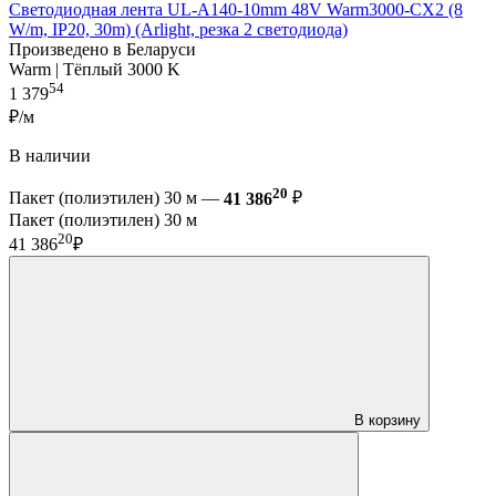
Светодиодная лента UL-A140-10mm 48V Warm3000-CX2 (8
W/m, IP20, 30m) (Arlight, резка 2 светодиода)
Произведено в Беларуси
Warm | Тёплый 3000 K
54
1 379
₽/м
В наличии
20
Пакет (полиэтилен) 30 м —
41 386
₽
Пакет (полиэтилен) 30 м
20
41 386
₽
В корзину