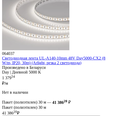
064037
Светодиодная лента UL-A140-10mm 48V Day5000-CX2 (8
W/m, IP20, 30m) (Arlight, резка 2 светодиода)
Произведено в Беларуси
Day | Дневной 5000 K
54
1 379
₽/м
Нет в наличии
20
Пакет (полиэтилен) 30 м —
41 386
₽
Пакет (полиэтилен) 30 м
20
41 386
₽