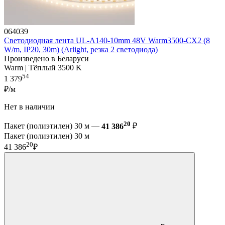
064039
Светодиодная лента UL-A140-10mm 48V Warm3500-CX2 (8
W/m, IP20, 30m) (Arlight, резка 2 светодиода)
Произведено в Беларуси
Warm | Тёплый 3500 K
54
1 379
₽/м
Нет в наличии
20
Пакет (полиэтилен) 30 м —
41 386
₽
Пакет (полиэтилен) 30 м
20
41 386
₽