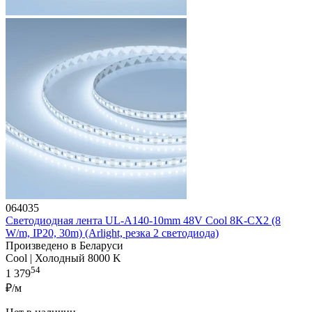
064035
Светодиодная лента UL-A140-10mm 48V Cool 8K-CX2 (8
W/m, IP20, 30m) (Arlight, резка 2 светодиода)
Произведено в Беларуси
Cool | Холодный 8000 K
54
1 379
₽/м