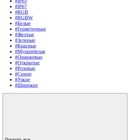
#IP65
#IP67
#RGB
#RGBW
#Белые
#Герметичные
#Желтые
#Зеленые
#Красные
#Мультибелая
#Оранжевые
#Открытые
#Розовые
#Синие
#Узкие
#Широкие
Показать все