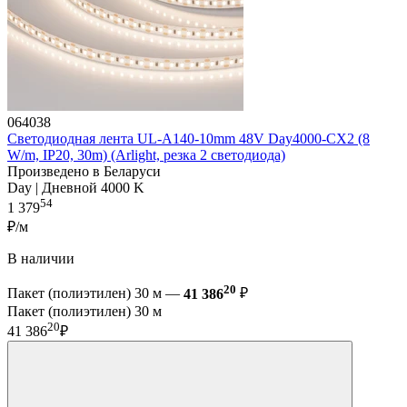
064038
Светодиодная лента UL-A140-10mm 48V Day4000-CX2 (8
W/m, IP20, 30m) (Arlight, резка 2 светодиода)
Произведено в Беларуси
Day | Дневной 4000 K
54
1 379
₽/м
В наличии
20
Пакет (полиэтилен) 30 м —
41 386
₽
Пакет (полиэтилен) 30 м
20
41 386
₽