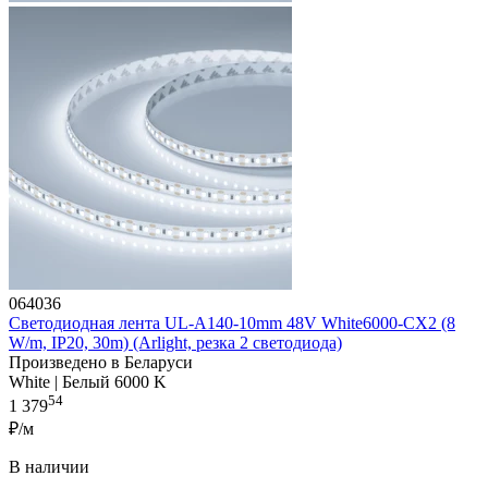
064036
Светодиодная лента UL-A140-10mm 48V White6000-CX2 (8
W/m, IP20, 30m) (Arlight, резка 2 светодиода)
Произведено в Беларуси
White | Белый 6000 K
54
1 379
₽/м
В наличии