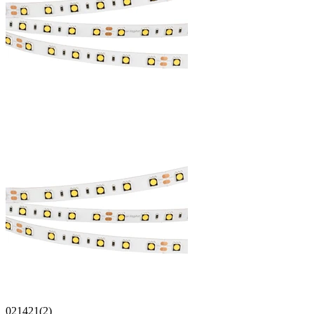
021421(2)