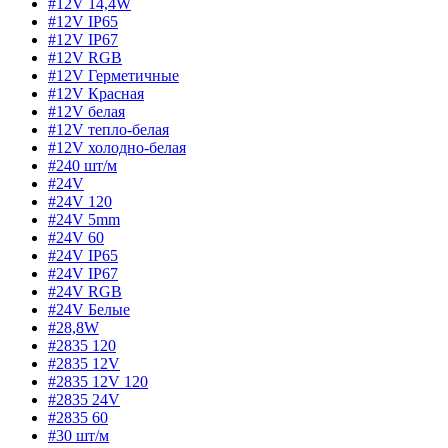
#12V 14,4W
#12V IP65
#12V IP67
#12V RGB
#12V Герметичные
#12V Красная
#12V белая
#12V тепло-белая
#12V холодно-белая
#240 шт/м
#24V
#24V 120
#24V 5mm
#24V 60
#24V IP65
#24V IP67
#24V RGB
#24V Белые
#28,8W
#2835 120
#2835 12V
#2835 12V 120
#2835 24V
#2835 60
#30 шт/м