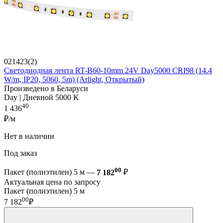
021423(2)
Светодиодная лента RT-B60-10mm 24V Day5000 CRI98 (14.4
W/m, IP20, 5060, 5m) (Arlight, Открытый)
Произведено в Беларуси
Day | Дневной 5000 K
40
1 436
₽/м
Нет в наличии
Под заказ
00
Пакет (полиэтилен) 5 м —
7 182
₽
Актуальная цена по запросу
Пакет (полиэтилен) 5 м
00
7 182
₽