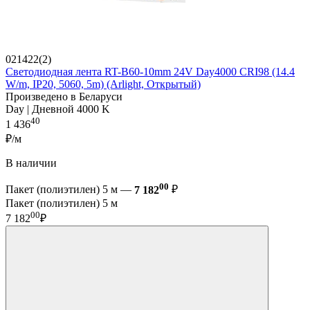
021422(2)
Светодиодная лента RT-B60-10mm 24V Day4000 CRI98 (14.4
W/m, IP20, 5060, 5m) (Arlight, Открытый)
Произведено в Беларуси
Day | Дневной 4000 K
40
1 436
₽/м
В наличии
00
Пакет (полиэтилен) 5 м —
7 182
₽
Пакет (полиэтилен) 5 м
00
7 182
₽