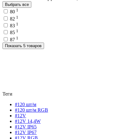
Выбрать все
1
80
1
82
1
83
1
85
1
87
Показать 5 товаров
Теги
#120 шт/м
#120 шт/м RGB
#12V
#12V 14,4W
#12V IP65
#12V IP67
#12V RGB