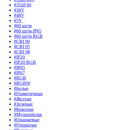
#3528 60
#36V
#48V
#5V
#60 шт/м
#60 шт/м IP65
#60 шт/м RGB
#CRI 90
#CRI 95
#CRI 98
#IP20
#IP20 RGB
#IP65
#IP67
#RGB
#RGBW
#Белые
#Герметичные
#Желтые
#Зеленые
#Красные
#Мультибелая
#Оранжевые
#Открытые