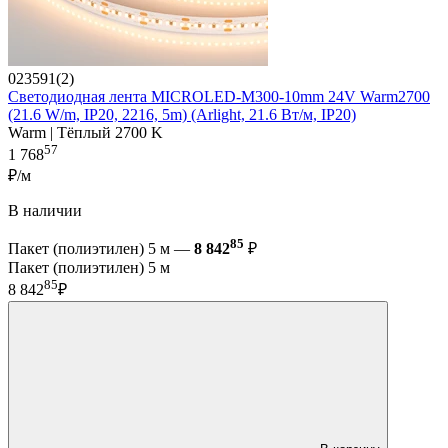
023591(2)
Светодиодная лента MICROLED-M300-10mm 24V Warm2700
(21.6 W/m, IP20, 2216, 5m) (Arlight, 21.6 Вт/м, IP20)
Warm | Тёплый 2700 K
57
1 768
₽/м
В наличии
85
Пакет (полиэтилен) 5 м —
8 842
₽
Пакет (полиэтилен) 5 м
85
8 842
₽