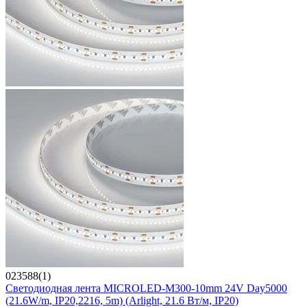
023588(1)
Светодиодная лента MICROLED-M300-10mm 24V Day5000
(21.6W/m, IP20,2216, 5m) (Arlight, 21.6 Вт/м, IP20)