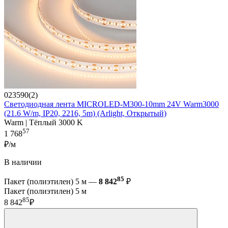
023590(2)
Светодиодная лента MICROLED-M300-10mm 24V Warm3000
(21.6 W/m, IP20, 2216, 5m) (Arlight, Открытый)
Warm | Тёплый 3000 K
57
1 768
₽/м
В наличии
85
Пакет (полиэтилен) 5 м —
8 842
₽
Пакет (полиэтилен) 5 м
85
8 842
₽