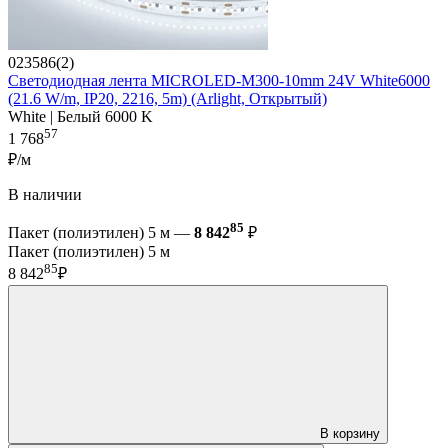
023586(2)
Светодиодная лента MICROLED-M300-10mm 24V White6000
(21.6 W/m, IP20, 2216, 5m) (Arlight, Открытый)
White | Белый 6000 K
57
1 768
₽/м
В наличии
85
Пакет (полиэтилен) 5 м —
8 842
₽
Пакет (полиэтилен) 5 м
85
8 842
₽
В корзину